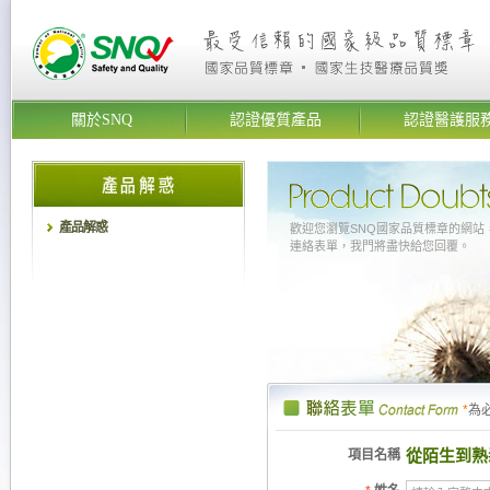
關於SNQ
認證優質產品
認證醫護服
產品解惑
歡迎您瀏覽SNQ國家品質標章的網站
連絡表單，我門將盡快給您回覆。
*
為
從陌生到熟
項目名稱