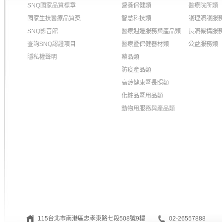
SNQ國家品質標章
營養保健類
醫療院所類
國家生技醫療品質獎
智慧科技類
護理照護服
SNQ影音館
醫療週邊服務與產品類
長照機構服
查詢SNQ認證項目
醫療暨保健器材類
公益服務類
隱私權聲明
藥品類
防疫產品類
高齡健康暨長照類
化粧品暨用品類
動物用服務與產品類
115台北市南港區忠孝東路七段508號9樓
02-26557888