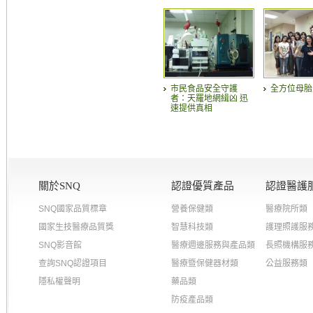
市民食品安全守護
全方位母胎
者：天羅地網緝凶 迅
速提供真相
關於SNQ
認證優質產品
認證醫護
SNQ國家品質標章
營養保健類
醫療院所類
國家生技醫療品質獎
智慧科技類
護理照護服
SNQ影音館
醫療週邊服務與產品類
長照機構服
查詢SNQ認證項目
醫療暨保健器材類
公益服務類
隱私權聲明
藥品類
防疫產品類