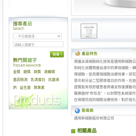
周邊血液細胞純化技術是通用幹細胞公
和純化自體周邊血液中的單核細胞，轉
金獎
銀獎
銅獎
滴雞精
噬細胞，從而實現細胞治療效果。研究
基因檢測
乳清蛋白
抗菌液
發炎和分泌二型膠原蛋白的作用，在退
證實能有效舒緩患者疼痛並恢復運動功
鈣
益生菌
葉黃素
醫療器材“奈恰克” ，以封閉性系統操
在現場完成的細胞治療技術，對於退化
通用幹細胞股份有限公司
相關產品