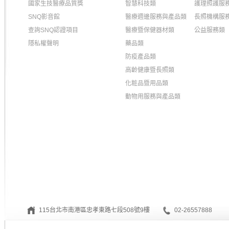
國家生技醫療品質獎
智慧科技類
護理照護服
SNQ影音館
醫療週邊服務與產品類
長照機構服
查詢SNQ認證項目
醫療暨保健器材類
公益服務類
隱私權聲明
藥品類
防疫產品類
高齡健康暨長照類
化粧品暨用品類
動物用服務與產品類
115台北市南港區忠孝東路七段508號9樓
02-26557888