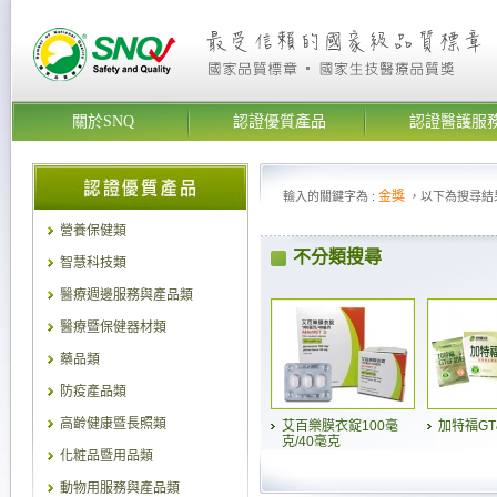
關於SNQ
認證優質產品
認證醫護服
金獎
輸入的關鍵字為 :
，以下為搜尋結
營養保健類
不分類搜尋
智慧科技類
醫療週邊服務與產品類
醫療暨保健器材類
藥品類
防疫產品類
高齡健康暨長照類
艾百樂膜衣錠100毫
加特福GT
克/40毫克
化粧品暨用品類
動物用服務與產品類