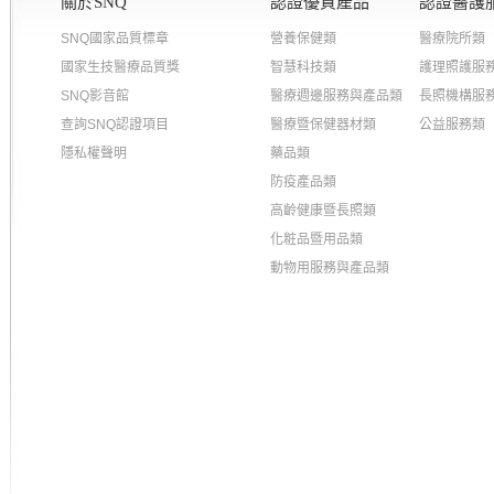
關於SNQ
認證優質產品
認證醫護
SNQ國家品質標章
營養保健類
醫療院所類
國家生技醫療品質獎
智慧科技類
護理照護服
SNQ影音館
醫療週邊服務與產品類
長照機構服
查詢SNQ認證項目
醫療暨保健器材類
公益服務類
隱私權聲明
藥品類
防疫產品類
高齡健康暨長照類
化粧品暨用品類
動物用服務與產品類