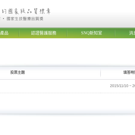
產品
認證醫護服務
SNQ新知室
消
投票主題
填答時
2015/11/10 ~ 2