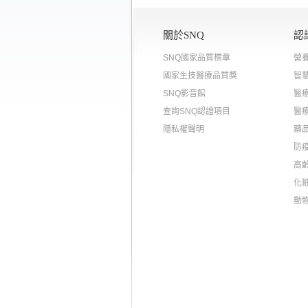
關於SNQ
認
SNQ國家品質標章
營
國家生技醫療品質獎
智
SNQ影音館
醫
查詢SNQ認證項目
醫
隱私權聲明
藥
防
高
化
動