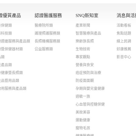
證優質產品
認證醫護服務
SNQ新知室
消息與活
養保健類
醫療院所類
產業新聞
活動看板
慧科技類
護理照護服務類
智慧醫療與產品
焦點話題
療週邊服務與產品類
長照機構服務類
樂齡族長照
線上民調
療暨保健器材類
公益服務類
生物技術
好康推薦
品類
專家觀點
影音中心
疫產品類
營養與食安
齡健康暨長照類
癌症預防與治療
粧品暨用品類
防疫面面觀
物用服務與產品類
孕期與嬰兒童健康
過敏一族
心血管與控糖保健
美妝美容
運動健康
寵物毛孩