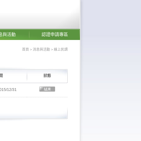
息與活動
認證申請專區
首頁
>
消息與活動
> 線上民調
間
狀態
015/12/31