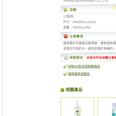
YAHON ENTERPRISE CO., LTD.
12枚/包
尺寸：30x20cm (±1cm)
容量：202ml (±2%)
請放置於兒童無法取得處，避免誤食誤
本濕巾不溶於水，請勿丟棄於馬桶內。
抑制AB型流感檢驗報告
腸病毒檢測報告
相關產品