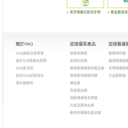
潔芬噴霧式乾洗手劑
黃金盾泡沫
關於SNQ
認證優質產品
認證醫護
SNQ國家品質標章
營養保健類
醫療院所類
國家生技醫療品質獎
智慧科技類
護理照護服
SNQ影音館
醫療週邊服務與產品類
長照機構服
查詢SNQ認證項目
醫療暨保健器材類
公益服務類
隱私權聲明
藥品類
防疫產品類
高齡健康暨長照類
化粧品暨用品類
動物用服務與產品類