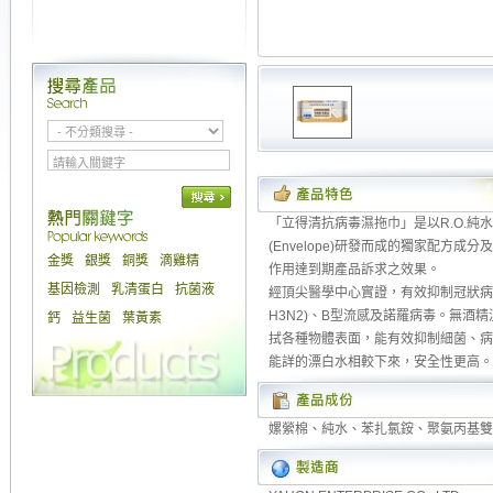
「立得清抗病毒濕拖巾」是以R.O.純
(Envelope)研發而成的獨家配方成分及Poly
金獎
銀獎
銅獎
滴雞精
作用達到期產品訴求之效果。
基因檢測
乳清蛋白
抗菌液
經頂尖醫學中心實證，有效抑制冠狀病毒、
H3N2)、B型流感及諾羅病毒。無酒精
鈣
益生菌
葉黃素
拭各種物體表面，能有效抑制細菌、病
能詳的漂白水相較下來，安全性更高。
嫘縈棉、純水、苯扎氯銨、聚氨丙基雙