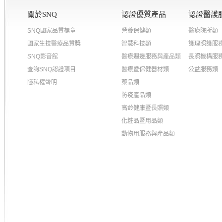
關於SNQ
認證優質產品
認證醫護
SNQ國家品質標章
營養保健類
醫療院所類
國家生技醫療品質獎
智慧科技類
護理照護服
SNQ影音館
醫療週邊服務與產品類
長照機構服
查詢SNQ認證項目
醫療暨保健器材類
公益服務類
隱私權聲明
藥品類
防疫產品類
高齡健康暨長照類
化粧品暨用品類
動物用服務與產品類