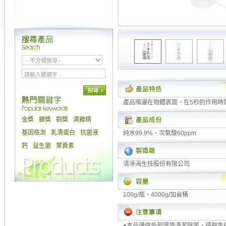
產品噴灑在物體表面，在5秒的作用時間
金獎
銀獎
銅獎
滴雞精
基因檢測
乳清蛋白
抗菌液
純水99.9%、次氯酸60ppm
鈣
益生菌
葉黃素
清淨海生技股份有限公司
100g/瓶、4000g/加侖桶
●本品僅供外部環境清潔除菌、請避免