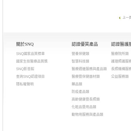
上一
關於SNQ
認證優質產品
認證醫護
SNQ國家品質標章
營養保健類
醫療院所類
國家生技醫療品質獎
智慧科技類
護理照護服
SNQ影音館
醫療週邊服務與產品類
長照機構服
查詢SNQ認證項目
醫療暨保健器材類
公益服務類
隱私權聲明
藥品類
防疫產品類
高齡健康暨長照類
化粧品暨用品類
動物用服務與產品類