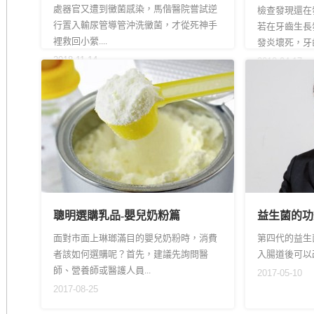
處器官又遭到黴菌感染，馬偕醫院嘗試逆
檢查發現還在
行置入輸尿管導管沖洗黴菌，才從死神手
若在牙齒生長
裡救回小縈....
發炎壞死，牙齒
2018-11-14
2018-04-17
聰明選購乳品-嬰兒奶粉篇
益生菌的功
面對市面上琳瑯滿目的嬰兒奶粉時，消費
第四代的益生
者該如何選購呢？首先，建議先詢問醫
入腸道後可以改變大
師、營養師或醫護人員...
2017-05-10
2017-08-25