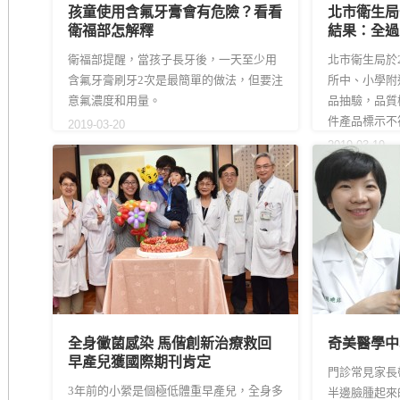
孩童使用含氟牙膏會有危險？看看
北市衛生局
衛福部怎解釋
結果：全過
衛福部提醒，當孩子長牙後，一天至少用
北市衛生局於2
含氟牙膏刷牙2次是最簡單的做法，但要注
所中、小學附
意氟濃度和用量。
品抽驗，品質
件產品標示不符
2019-03-20
2019-03-19
全身黴菌感染 馬偕創新治療救回
奇美醫學中心新
早產兒獲國際期刊肯定
門診常見家長
3年前的小縈是個極低體重早產兒，全身多
半邊臉腫起來