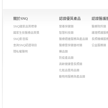
關於SNQ
認證優質產品
認證醫護
SNQ國家品質標章
營養保健類
醫療院所類
國家生技醫療品質獎
智慧科技類
護理照護服
SNQ影音館
醫療週邊服務與產品類
長照機構服
查詢SNQ認證項目
醫療暨保健器材類
公益服務類
隱私權聲明
藥品類
防疫產品類
高齡健康暨長照類
化粧品暨用品類
動物用服務與產品類