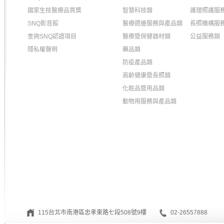
國家生技醫療品質獎
智慧科技類
護理照護服
SNQ影音館
醫療週邊服務與產品類
長照機構服
查詢SNQ認證項目
醫療暨保健器材類
公益服務類
隱私權聲明
藥品類
防疫產品類
高齡健康暨長照類
化粧品暨用品類
動物用服務與產品類
115台北市南港區忠孝東路七段508號9樓
02-26557888