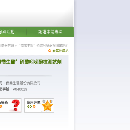
息與活動
認證申請專區
保健器材類
> 〝偉喬生醫〞硫酸吲哚酚檢測試劑組
看其他產品
偉喬生醫〞硫酸吲哚酚檢測試劑
司：
偉喬生醫股份有限公司
品字號：
P040029