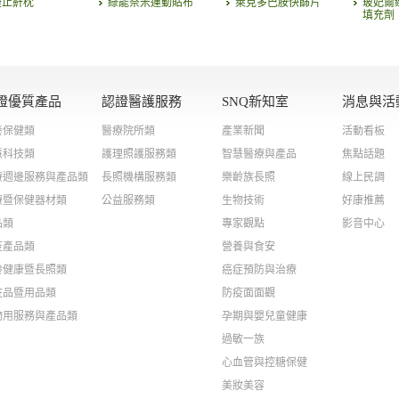
睡止鼾枕
綠能奈米運動貼布
萊克多巴胺快篩片
玻妃爾
填充劑
證優質產品
認證醫護服務
SNQ新知室
消息與活
養保健類
醫療院所類
產業新聞
活動看板
慧科技類
護理照護服務類
智慧醫療與產品
焦點話題
療週邊服務與產品類
長照機構服務類
樂齡族長照
線上民調
療暨保健器材類
公益服務類
生物技術
好康推薦
品類
專家觀點
影音中心
疫產品類
營養與食安
齡健康暨長照類
癌症預防與治療
粧品暨用品類
防疫面面觀
物用服務與產品類
孕期與嬰兒童健康
過敏一族
心血管與控糖保健
美妝美容