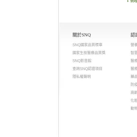
側
關於SNQ
認
SNQ國家品質標章
營
國家生技醫療品質獎
智
SNQ影音館
醫
查詢SNQ認證項目
醫
隱私權聲明
藥
防
高
化
動