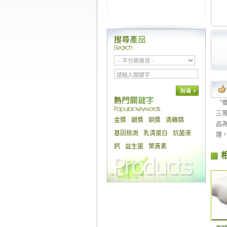
〝
三等
金獎
銀獎
銅獎
滴雞精
品
基因檢測
乳清蛋白
抗菌液
理
鈣
益生菌
葉黃素