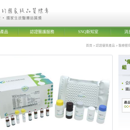
產品
認證醫護服務
SNQ新知室
消
首頁
>
認證優質產品
>
醫療暨
〝
組
公
國