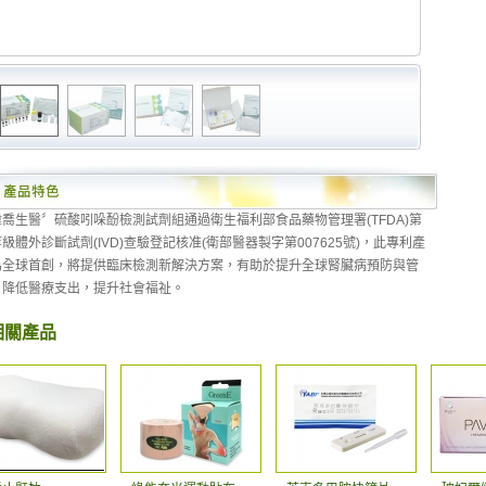
偉喬生醫〞硫酸吲哚酚檢測試劑組通過衛生福利部食品藥物管理署(TFDA)第
級體外診斷試劑(IVD)查驗登記核准(衛部醫器製字第007625號)，此專利產
為全球首創，將提供臨床檢測新解決方案，有助於提升全球腎臟病預防與管
，降低醫療支出，提升社會福祉。
相關產品