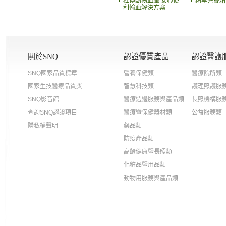
杜博動物血庫 安心便
精萃營養霜
利輸血解決方案
關於SNQ
認證優質產品
認證醫護
SNQ國家品質標章
營養保健類
醫療院所類
國家生技醫療品質獎
智慧科技類
護理照護服
SNQ影音館
醫療週邊服務與產品類
長照機構服
查詢SNQ認證項目
醫療暨保健器材類
公益服務類
隱私權聲明
藥品類
防疫產品類
高齡健康暨長照類
化粧品暨用品類
動物用服務與產品類