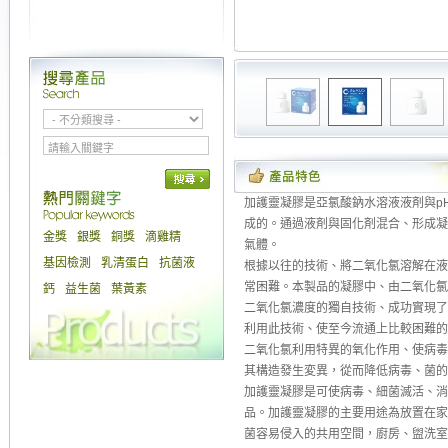
加護靈凝膠是亞氯酸鈉水溶液液剤與p
成的。通過液剤與固化剤混合、形成凝
金獎
銀獎
銅獎
滴雞精
氣體。
基因檢測
乳清蛋白
抗菌液
根據以往的技術、將二氧化氯溶解在液
常困難。本製品的凝膠中、由二氧化氯
鈣
益生菌
葉黃素
二氧化氯濃度的獨自技術、成功實現了
利用此技術、使至今流通上比較困難的
二氧化氯利用特異的氧化作用、使病毒
其構造發生変異，從而降低病毒、菌的
加護靈凝膠是可使病毒、細菌滅活、消
品。加護靈凝膠的主要用途為放置在家
菌容易侵入的共用空間，廚房、盥洗室