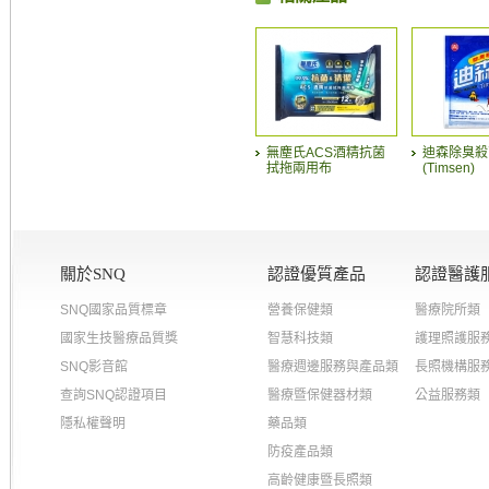
無塵氏ACS酒精抗菌
迪森除臭殺
拭拖兩用布
(Timsen)
關於SNQ
認證優質產品
認證醫護
SNQ國家品質標章
營養保健類
醫療院所類
國家生技醫療品質獎
智慧科技類
護理照護服
SNQ影音館
醫療週邊服務與產品類
長照機構服
查詢SNQ認證項目
醫療暨保健器材類
公益服務類
隱私權聲明
藥品類
防疫產品類
高齡健康暨長照類