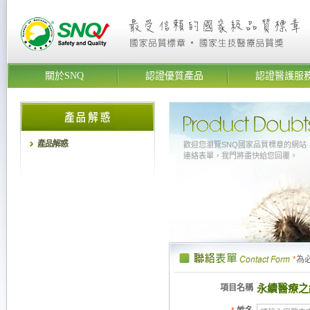
關於SNQ
認證優質產品
認證醫護服
產品解惑
歡迎您瀏覽SNQ國家品質標章的網站
連絡表單，我門將盡快給您回覆。
*
為
永續醫療之
項目名稱