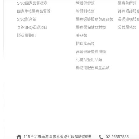
SNQ國家品質標章
營養保健類
醫療院所類
國家生技醫療品質獎
智慧科技類
護理照護服
SNQ影音館
醫療週邊服務與產品類
長照機構服
查詢SNQ認證項目
醫療暨保健器材類
公益服務類
隱私權聲明
藥品類
防疫產品類
高齡健康暨長照類
化粧品暨用品類
動物用服務與產品類
115台北市南港區忠孝東路七段508號9樓
02-26557888