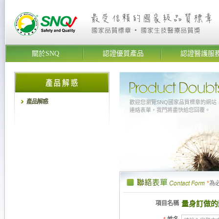
關於SNQ
認證優質產品
認證醫護服
產品解惑
歡迎您瀏覽SNQ國家品質標章的網站
連絡表單，我門將盡快給您回覆。
*
為
量身訂做的
項目名稱