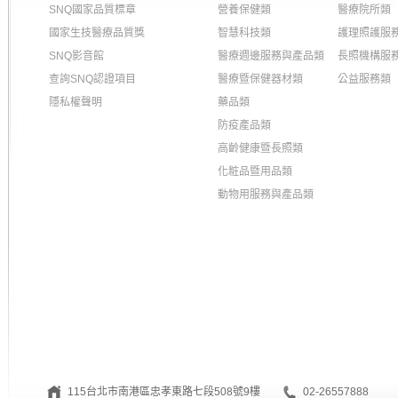
SNQ國家品質標章
營養保健類
醫療院所類
國家生技醫療品質獎
智慧科技類
護理照護服
SNQ影音館
醫療週邊服務與產品類
長照機構服
查詢SNQ認證項目
醫療暨保健器材類
公益服務類
隱私權聲明
藥品類
防疫產品類
高齡健康暨長照類
化粧品暨用品類
動物用服務與產品類
115台北市南港區忠孝東路七段508號9樓
02-26557888