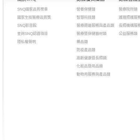
SNQ國家品質標章
營養保健類
醫療院所類
國家生技醫療品質獎
智慧科技類
護理照護服
SNQ影音館
醫療週邊服務與產品類
長照機構服
查詢SNQ認證項目
醫療暨保健器材類
公益服務類
隱私權聲明
藥品類
防疫產品類
高齡健康暨長照類
化粧品暨用品類
動物用服務與產品類