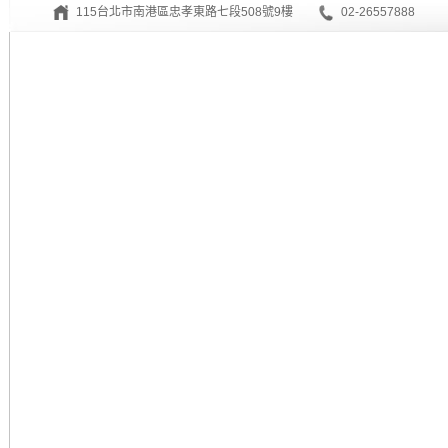
115台北市南港區忠孝東路七段508號9樓
02-26557888