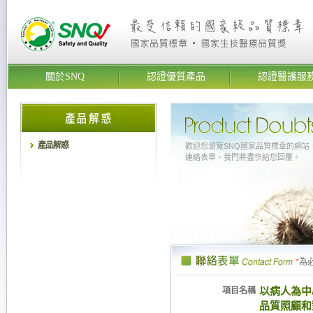
關於SNQ
認證優質產品
認證醫護服
產品解惑
歡迎您瀏覽SNQ國家品質標章的網站
連絡表單，我門將盡快給您回覆。
*
為
以病人為中
項目名稱
品質照顧和