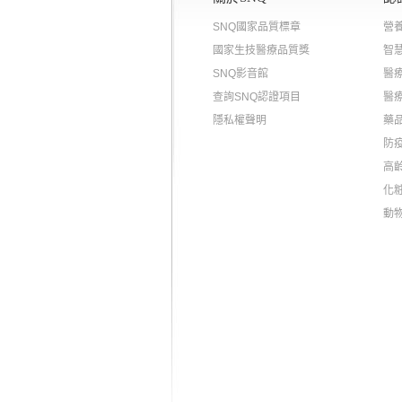
SNQ國家品質標章
營
國家生技醫療品質獎
智
SNQ影音館
醫
查詢SNQ認證項目
醫
隱私權聲明
藥
防
高
化
動