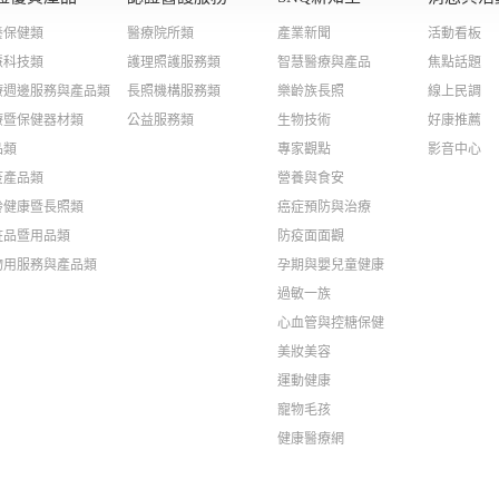
養保健類
醫療院所類
產業新聞
活動看板
慧科技類
護理照護服務類
智慧醫療與產品
焦點話題
療週邊服務與產品類
長照機構服務類
樂齡族長照
線上民調
療暨保健器材類
公益服務類
生物技術
好康推薦
品類
專家觀點
影音中心
疫產品類
營養與食安
齡健康暨長照類
癌症預防與治療
粧品暨用品類
防疫面面觀
物用服務與產品類
孕期與嬰兒童健康
過敏一族
心血管與控糖保健
美妝美容
運動健康
寵物毛孩
健康醫療網