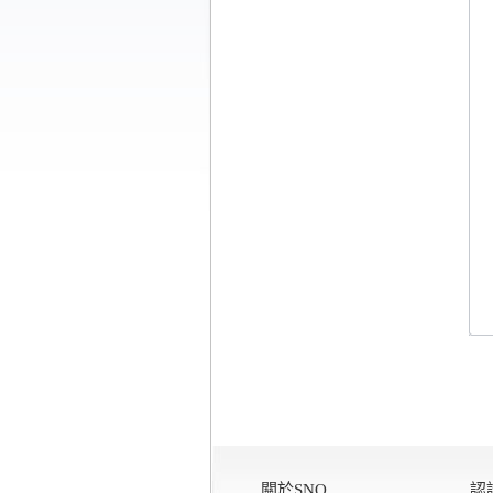
關於SNQ
認