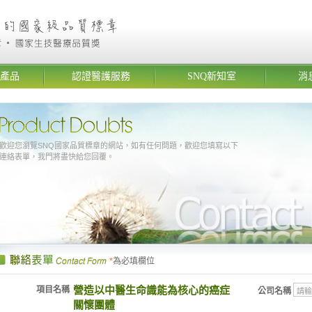
產品
認證醫護服務
SNQ新知室
消
歡迎您瀏覽SNQ國家品質標章的網站，如有任何問題，歡迎您填寫以下
連絡表單，我門將盡快給您回覆。
*
為必填欄位
營造以中醫生命識能為核心的癌症
項目名稱
公司名稱
關懷團體