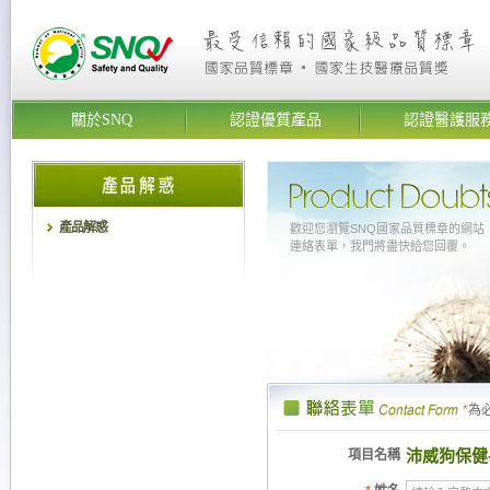
關於SNQ
認證優質產品
認證醫護服
產品解惑
歡迎您瀏覽SNQ國家品質標章的網站
連絡表單，我門將盡快給您回覆。
*
為
沛威狗保健
項目名稱