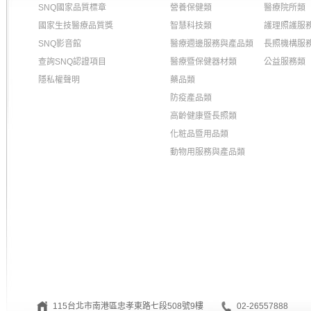
SNQ國家品質標章
營養保健類
醫療院所類
國家生技醫療品質獎
智慧科技類
護理照護服
SNQ影音館
醫療週邊服務與產品類
長照機構服
查詢SNQ認證項目
醫療暨保健器材類
公益服務類
隱私權聲明
藥品類
防疫產品類
高齡健康暨長照類
化粧品暨用品類
動物用服務與產品類
115台北市南港區忠孝東路七段508號9樓
02-26557888