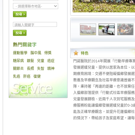
運動醫學
腦中風
得獎
糖尿病
銀髮
兒童
癌症
門諾醫院於2014年開展「行動早療
發展遲緩兒童，提供以居家為本位、以
關節炎
長照
失智
精神
期療育困境：交通不便阻礙偏鄉發展遲
乳癌
肝癌
復健
教養及早療觀念及社區早療意識普遍不
隊，秉持著「再遠的距離，也不放棄任
入偏鄉部落提供「行動式社區早療服務
兒童發展篩檢、近兩千人次到宅服務及
療服務盼能讓偏鄉發展遲緩兒童於0-
能及正確早療觀念，並提升花蓮偏鄉社
的情況下，帶給孩子及家庭希望，讓每