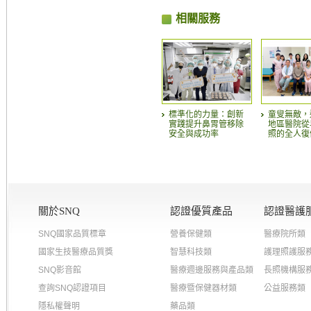
相關服務
標準化的力量：創新
童叟無敵，
實踐提升鼻胃管移除
地區醫院從
安全與成功率
照的全人復
關於SNQ
認證優質產品
認證醫護
SNQ國家品質標章
營養保健類
醫療院所類
國家生技醫療品質獎
智慧科技類
護理照護服
SNQ影音館
醫療週邊服務與產品類
長照機構服
查詢SNQ認證項目
醫療暨保健器材類
公益服務類
隱私權聲明
藥品類