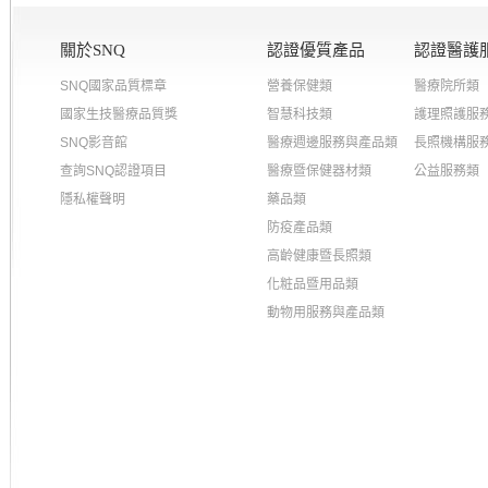
關於SNQ
認證優質產品
認證醫護
SNQ國家品質標章
營養保健類
醫療院所類
國家生技醫療品質獎
智慧科技類
護理照護服
SNQ影音館
醫療週邊服務與產品類
長照機構服
查詢SNQ認證項目
醫療暨保健器材類
公益服務類
隱私權聲明
藥品類
防疫產品類
高齡健康暨長照類
化粧品暨用品類
動物用服務與產品類