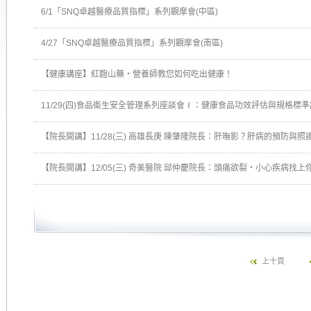
6/1「SNQ卓越醫療品質指標」系列觀摩會(中區)
4/27「SNQ卓越醫療品質指標」系列觀摩會(南區)
【健康講座】紅麴山藥‧營養師教您如何吃出健康！
11/29(四)食品衛生安全管理系列座談會Ⅰ：健康食品功效評估與規格標
【院長開講】11/28(三) 高雄長庚 陳肇隆院長：肝嘸影？肝病的預防與照護
【院長開講】12/05(三) 奇美醫院 邱仲慶院長：頭痛欲裂‧小心疾病找上你
上十頁