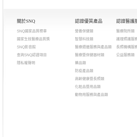
關於SNQ
認證優質產品
認證醫護
SNQ國家品質標章
營養保健類
醫療院所類
國家生技醫療品質獎
智慧科技類
護理照護服
SNQ影音館
醫療週邊服務與產品類
長照機構服
查詢SNQ認證項目
醫療暨保健器材類
公益服務類
隱私權聲明
藥品類
防疫產品類
高齡健康暨長照類
化粧品暨用品類
動物用服務與產品類