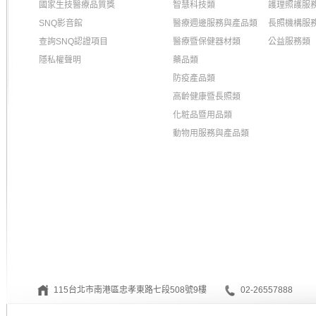
國家生技醫療品質獎
智慧科技類
護理照護服
SNQ影音館
醫療週邊服務與產品類
長照機構服
查詢SNQ認證項目
醫療暨保健器材類
公益服務類
隱私權聲明
藥品類
防疫產品類
高齡健康暨長照類
化粧品暨用品類
動物用服務與產品類
115台北市南港區忠孝東路七段508號9樓
02-26557888