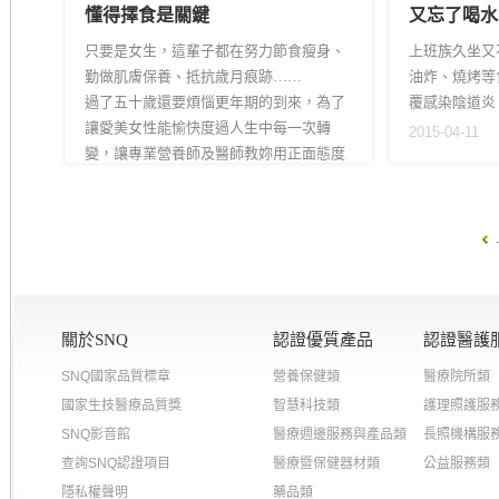
懂得擇食是關鍵
又忘了喝水
只要是女生，這輩子都在努力節食瘦身、
上班族久坐又
勤做肌膚保養、抵抗歲月痕跡……
油炸、燒烤等
過了五十歲還要煩惱更年期的到來，為了
覆感染陰道炎
讓愛美女性能愉快度過人生中每一次轉
2015-04-11
變，讓專業營養師及醫師教妳用正面態度
面對「體重控制」和「更年期」兩大困擾
吧！
2016-06-21
關於SNQ
認證優質產品
認證醫護
SNQ國家品質標章
營養保健類
醫療院所類
國家生技醫療品質獎
智慧科技類
護理照護服
SNQ影音館
醫療週邊服務與產品類
長照機構服
查詢SNQ認證項目
醫療暨保健器材類
公益服務類
隱私權聲明
藥品類