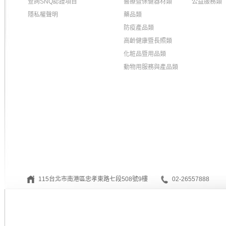
查詢SNQ認證項目
醫療暨保健器材類
公益服務類
隱私權聲明
藥品類
防疫產品類
高齡健康暨長照類
化粧品暨用品類
動物用服務與產品類
115台北市南港區忠孝東路七段508號9樓
02-26557888